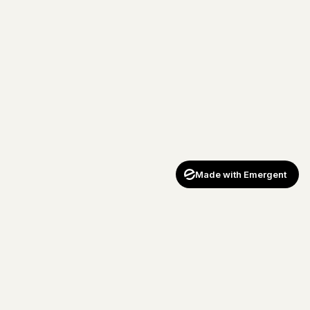
Made with Emergent
SUIVEZ
NAVIGATION
L'équipe
G
Méthode