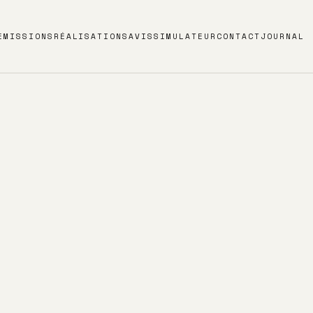
E
MISSIONS
RÉALISATIONS
AVIS
SIMULATEUR
CONTACT
JOURNAL