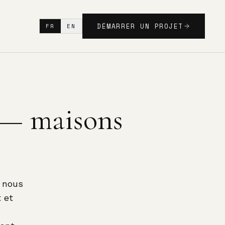
DÉMARRER UN PROJET
FR
EN
 — maisons
e nous
t et