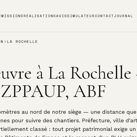
E
MISSIONS
RÉALISATIONS
AVIS
SIMULATEUR
CONTACT
JOURNAL
ON
LA ROCHELLE
uvre à La Rochelle
, ZPPAUP, ABF
ilomètres au nord de notre siège — une distance qu
es pour suivre des chantiers. Préfecture, ville d'ar
rtiellement classé : tout projet patrimonial exige un