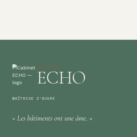
CABINET
ECHO
MAÎTRISE D'ŒUVRE
«
Les bâtiments
ont une
âme.
»