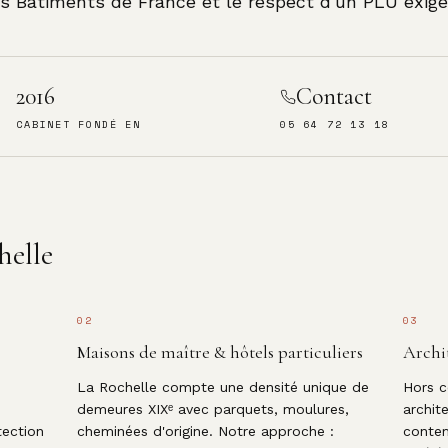
s Bâtiments de France et le respect d'un PLU exige
2016
Contact
CABINET FONDÉ EN
05 64 72 13 18
helle
02
03
Maisons de maître & hôtels particuliers
Archi
La Rochelle compte une densité unique de
Hors c
demeures XIXᵉ avec parquets, moulures,
archit
tection
cheminées d'origine. Notre approche :
contem