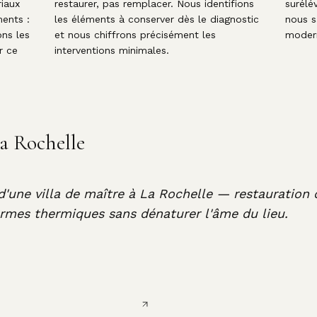
riaux
restaurer, pas remplacer. Nous identifions
surélév
ments :
les éléments à conserver dès le diagnostic
nous s
ns les
et nous chiffrons précisément les
modern
r ce
interventions minimales.
La Rochelle
d'une villa de maître à La Rochelle — restauration 
ormes thermiques sans dénaturer l'âme du lieu.