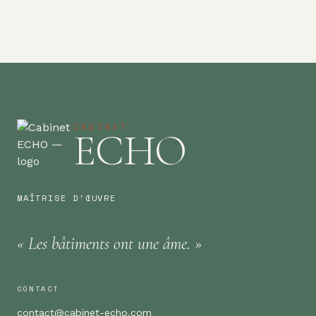
CABINET
ECHO
MAÎTRISE D'ŒUVRE
«
Les bâtiments
ont une
âme.
»
CONTACT
contact@cabinet-echo.com